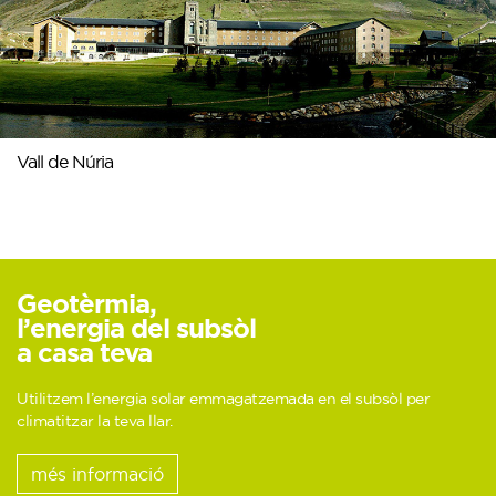
Vall de Núria
Geotèrmia,
l’energia del subsòl
a casa teva
Utilitzem l’energia solar emmagatzemada en el subsòl
per
climatitzar la teva llar.
més informació